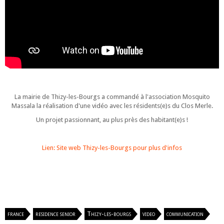
La mairie de Thizy-les-Bourgs a commandé à l'association Mosquito
Massala la réalisation d'une vidéo avec les résidents(e)s du Clos Merle.
Un projet passionnant, au plus près des habitant(e)s !
Lien: Site web Thizy-les-Bourgs pour plus d'infos
france
residence senior
Thizy-les-bourgs
video
communication