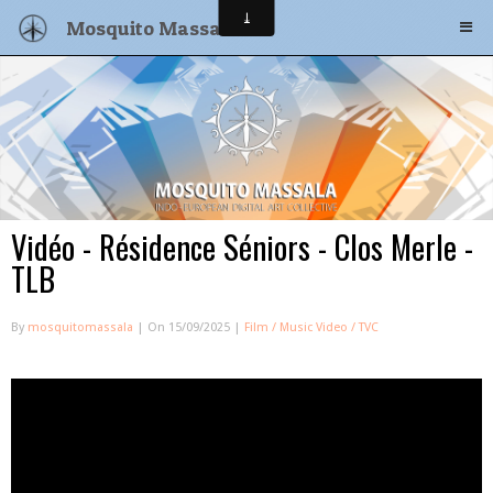
Mosquito Massala
Massalife
Contact
Vidéo - Résidence Séniors - Clos Merle -
TLB
By
mosquitomassala
| On 15/09/2025 |
Film / Music Video / TVC